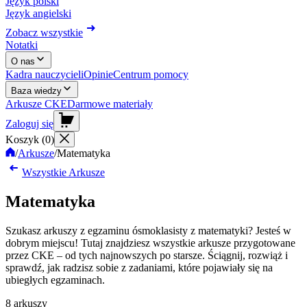
Język polski
Język angielski
Zobacz wszystkie
Notatki
O nas
Kadra nauczycieli
Opinie
Centrum pomocy
Baza wiedzy
Arkusze CKE
Darmowe materiały
Zaloguj się
Koszyk (
0
)
/
Arkusze
/
Matematyka
Wszystkie Arkusze
Matematyka
Szukasz arkuszy z egzaminu ósmoklasisty z matematyki? Jesteś w
dobrym miejscu! Tutaj znajdziesz wszystkie arkusze przygotowane
przez CKE – od tych najnowszych po starsze. Ściągnij, rozwiąż i
sprawdź, jak radzisz sobie z zadaniami, które pojawiały się na
ubiegłych egzaminach.
8 arkuszy