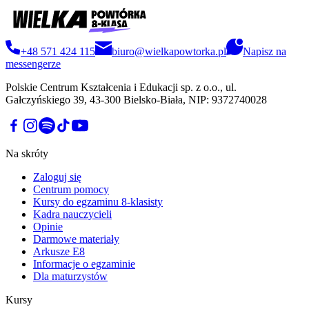
+48 571 424 115
biuro@wielkapowtorka.pl
Napisz na
messengerze
Polskie Centrum Kształcenia i Edukacji sp. z o.o., ul.
Gałczyńskiego 39, 43-300 Bielsko-Biała, NIP: 9372740028
Na skróty
Zaloguj się
Centrum pomocy
Kursy do egzaminu 8-klasisty
Kadra nauczycieli
Opinie
Darmowe materiały
Arkusze E8
Informacje o egzaminie
Dla maturzystów
Kursy