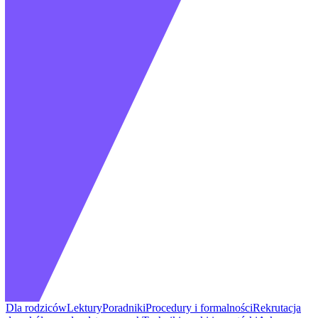
Dla rodziców
Lektury
Poradniki
Procedury i formalności
Rekrutacja