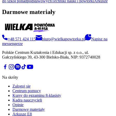
do szkół ponadpodstawowych
Techniki nauki i powtórki
Arkusze
Darmowe materiały
+48 571 424 115
biuro@wielkapowtorka.pl
Napisz na
messengerze
Polskie Centrum Kształcenia i Edukacji sp. z o.o., ul.
Gałczyńskiego 39, 43-300 Bielsko-Biała, NIP: 9372740028
Na skróty
Zaloguj się
Centrum pomocy
Kursy do egzaminu 8-klasisty
Kadra nauczycieli
Opinie
Darmowe materiały
Arkusze E8