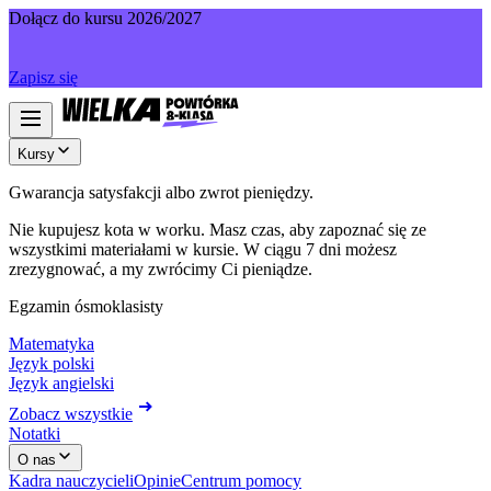
Dołącz do kursu 2026/2027
Zapisz się
Kursy
Gwarancja satysfakcji albo zwrot pieniędzy.
Nie kupujesz kota w worku. Masz czas, aby zapoznać się ze
wszystkimi materiałami w kursie. W ciągu 7 dni możesz
zrezygnować, a my zwrócimy Ci pieniądze.
Egzamin ósmoklasisty
Matematyka
Język polski
Język angielski
Zobacz wszystkie
Notatki
O nas
Kadra nauczycieli
Opinie
Centrum pomocy