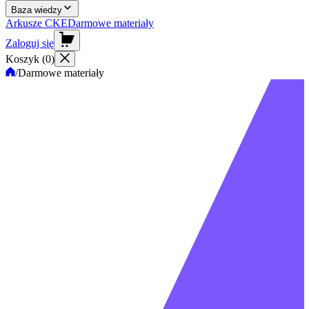
Baza wiedzy
Arkusze CKE
Darmowe materiały
Zaloguj się
Koszyk (
0
)
/
Darmowe materiały